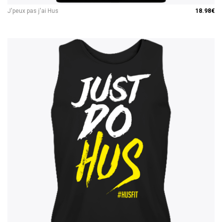
J'peux pas j'ai Hus
18.98€