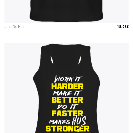
Just Do Hus
18.98€