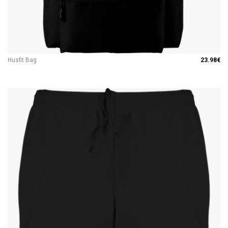
Husfit Bag
23.98€