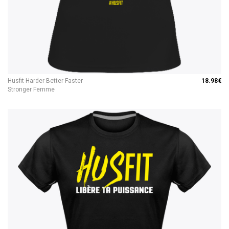
Husfit Harder Better Faster
18.98€
Stronger Femme