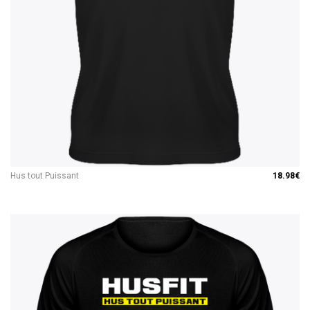
Hus tout Puissant
18.98€