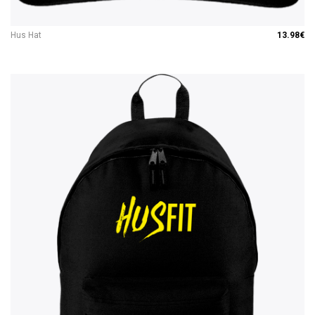
Hus Hat
13.98€