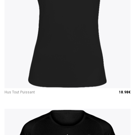
Hus Tout Puissant
18.98€