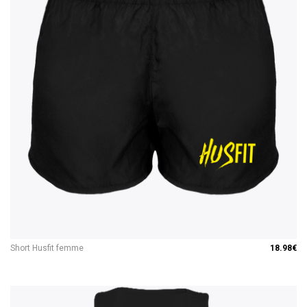
Short Husfit femme
18.98€